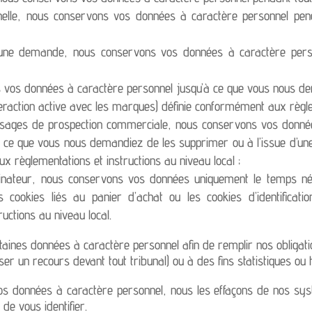
nelle, nous conservons vos données à caractère personnel pend
’une demande, nous conservons vos données à caractère perso
 vos données à caractère personnel jusqu’à ce que vous nous d
interaction active avec les marques) définie conformément aux règle
ssages de prospection commerciale, nous conservons vos donnée
à ce que vous nous demandiez de les supprimer ou à l’issue d’une p
 règlementations et instructions au niveau local ;
inateur, nous conservons vos données uniquement le temps néces
cookies liés au panier d’achat ou les cookies d’identificatio
ctions au niveau local.
nes données à caractère personnel afin de remplir nos obligatio
er un recours devant tout tribunal) ou à des fins statistiques ou h
vos données à caractère personnel, nous les effaçons de nos sy
de vous identifier.